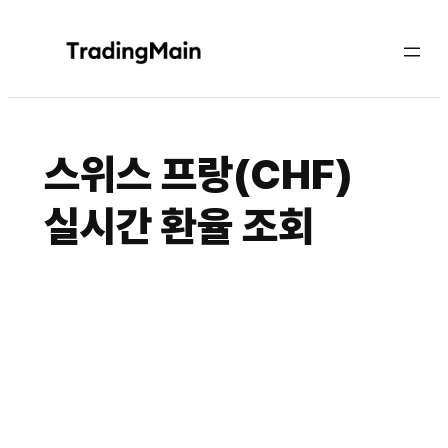
콘
텐
츠
로
바
로
스위스 프랑(CHF)
가
기
실시간 환율 조회